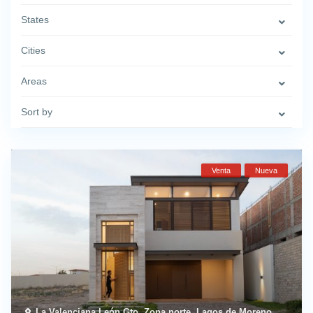
States
Cities
Areas
Sort by
Venta
Nueva
La Valenciana León Gto
,
Zona norte
,
Lagos de Moreno
,