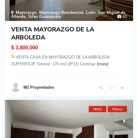
Mayorazgo
,
Mayorazgo Residencial
,
León
,
San Miguel de
Allende
,
Silao Guanajuato
40
VENTA MAYORAZGO DE LA
ARBOLEDA
$ 3,800,000
VENTA CASA EN MAYORAZGO DE LA ARBOLEDA
SUPERFICIE Terreno: 176 mt2 (8*22) Construc
[more]
details
M2 Propiedades
Venta
Nueva