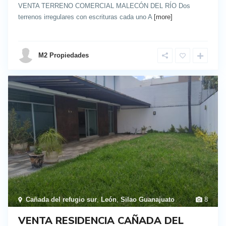
VENTA TERRENO COMERCIAL MALECÓN DEL RÍO Dos
terrenos irregulares con escrituras cada uno A
[more]
details
M2 Propiedades
Cañada del refugio sur
,
León
,
Silao Guanajuato
8
VENTA RESIDENCIA CAÑADA DEL