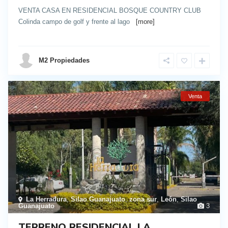
VENTA CASA EN RESIDENCIAL BOSQUE COUNTRY CLUB
Colinda campo de golf y frente al lago
[more]
details
M2 Propiedades
Venta
La Herradura
,
Silao Guanajuato
,
zona sur
,
León
,
Silao
Guanajuato
3
TERRENO RESIDENCIAL LA