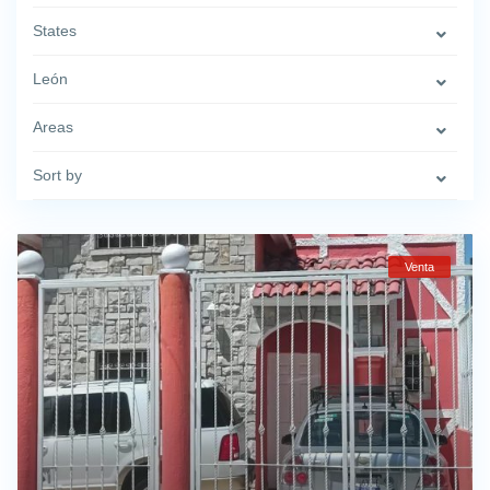
States
León
Areas
Sort by
Venta