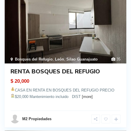
Bosques del Refugio
,
León
,
Silao Guanajuato
35
RENTA BOSQUES DEL REFUGIO
$ 20,000
CASA EN RENTA EN BOSQUES DEL REFUGIO
PRECIO
$20,000 Mantenimiento incluido
DIST
[more]
details
M2 Propiedades