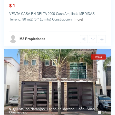
$ 1
VENTA CASA EN DELTA 2000 Casa Ampliada MEDIDAS
Terreno: 90 mt2 (6 * 15 mts) Construcción:
[more]
details
M2 Propiedades
Venta
Quinta los Naranjos
,
Lagos de Moreno
,
León
,
Silao
Guanajuato
17