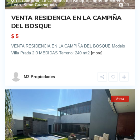
La Campiña
,
La Campiña del Bosque
,
Lagos de Moreno
,
León
,
Silao Guanajuato
20
VENTA RESIDENCIA EN LA CAMPIÑA
DEL BOSQUE
$ 5
VENTA RESIDENCIA EN LA CAMPIÑA DEL BOSQUE Modelo
Villa Prada 2.0 MEDIDAS Terreno: 240 mt2
[more]
details
M2 Propiedades
Venta