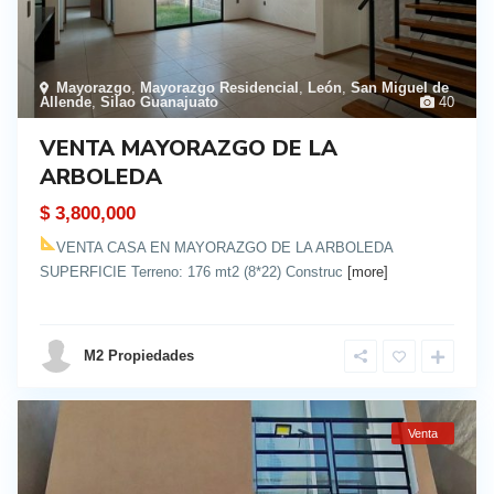
Mayorazgo
,
Mayorazgo Residencial
,
León
,
San Miguel de
Allende
,
Silao Guanajuato
40
VENTA MAYORAZGO DE LA
ARBOLEDA
$ 3,800,000
VENTA CASA EN MAYORAZGO DE LA ARBOLEDA
SUPERFICIE Terreno: 176 mt2 (8*22) Construc
[more]
details
M2 Propiedades
Venta