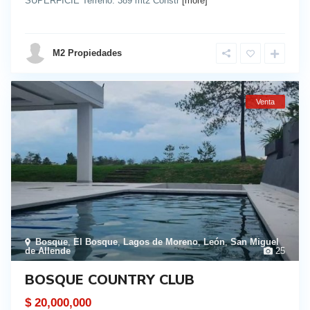
SUPERFICIE Terreno: 389 mt2 Constr
[more]
details
M2 Propiedades
Venta
Bosque
,
El Bosque
,
Lagos de Moreno
,
León
,
San Miguel
de Allende
25
BOSQUE COUNTRY CLUB
$ 20,000,000