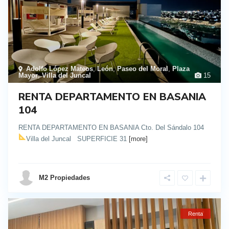
Adolfo López Mateos
,
León
,
Paseo del Moral
,
Plaza
Mayor
,
Villa del Juncal
15
RENTA DEPARTAMENTO EN BASANIA
104
RENTA DEPARTAMENTO EN BASANIA Cto. Del Sándalo 104
Villa del Juncal
SUPERFICIE 31
[more]
details
M2 Propiedades
Renta