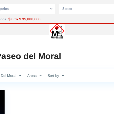
gories
States
$ 0 to $ 35,000,000
ange:
Política de privacidad
 Paseo del Moral
 Del Moral
Areas
Sort by