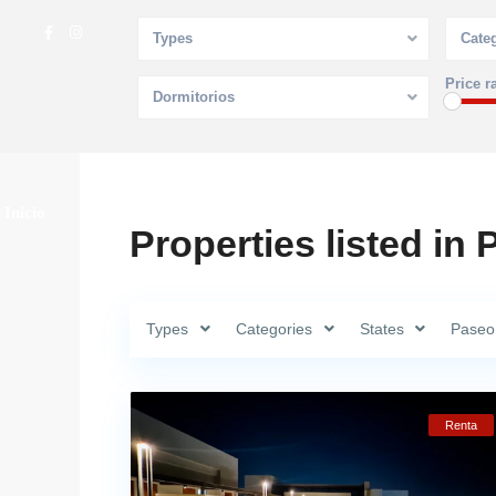
Types
Cate
Price r
Dormitorios
Inicio
Propiedades
Agentes
Blog
Contáctanos
Properties listed in
Types
Categories
States
Paseo
Renta