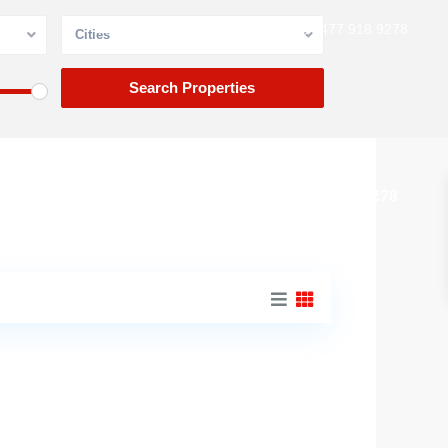
contacto@m2propiedades.org
477 918 9278
Cities
477 918 9278