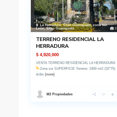
La Herradura
,
Silao Guanajuato
,
zona sur
,
León
,
Silao Guanajuato
3
TERRENO RESIDENCIAL LA
HERRADURA
$ 4,920,000
VENTA TERRENO RESIDENCIAL LA HERRADURA
Zona sur
SUPERFICIE Terreno: 2400 mt2 (32*75)
&nbs
[more]
details
M2 Propiedades