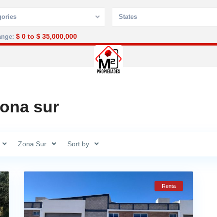
gories
States
$ 0 to $ 35,000,000
ange:
Política de privacidad
zona sur
Zona Sur
Sort by
Renta