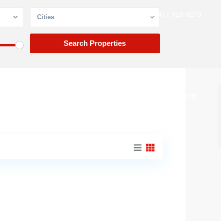
contacto@m2propiedades.org
477 918 9278
Cities
477 918 9278