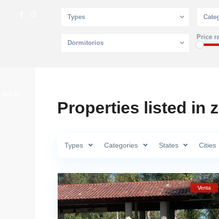
Types
Cate
Price r
Dormitorios
Inicio
Propiedades
Agentes
Blog
Contáctanos
Properties listed in 
Types
Categories
States
Cities
Venta