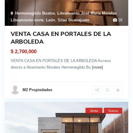
Hermenegildo Bustos
,
Libramiento José María Morelos
,
Libramiento norte
,
León
,
Silao Guanajuato
39
VENTA CASA EN PORTALES DE LA
ARBOLEDA
$ 2,700,000
VENTA CASA EN PORTALES DE LA ARBOLEDA Acceso
directo a libramiento Morales Hermenegildo Bu
[more]
details
M2 Propiedades
Venta
Nueva