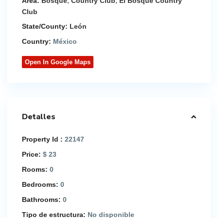
Area:
Bosque
,
Country Club
,
El Bosque Country
Club
State/County:
León
Country:
México
Open In Google Maps
Detalles
Property Id :
22147
Price:
$ 23
Rooms:
0
Bedrooms:
0
Bathrooms:
0
Tipo de estructura:
No disponible